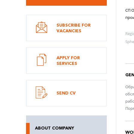
СП О
прои
SUBSCRIBE FOR
VACANCIES
Regi
Sphe
APPLY FOR
SERVICES
GEN
Обра
SEND CV
обсл
рабо
Поря
ABOUT COMPANY
WO