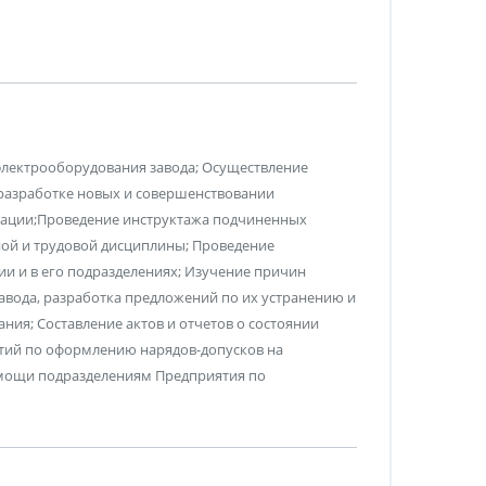
 электрооборудования завода; Осуществление
 разработке новых и совершенствовании
тации;Проведение инструктажа подчиненных
ной и трудовой дисциплины; Проведение
и и в его подразделениях; Изучение причин
авода, разработка предложений по их устранению и
ия; Составление актов и отчетов о состоянии
тий по оформлению нарядов-допусков на
мощи подразделениям Предприятия по