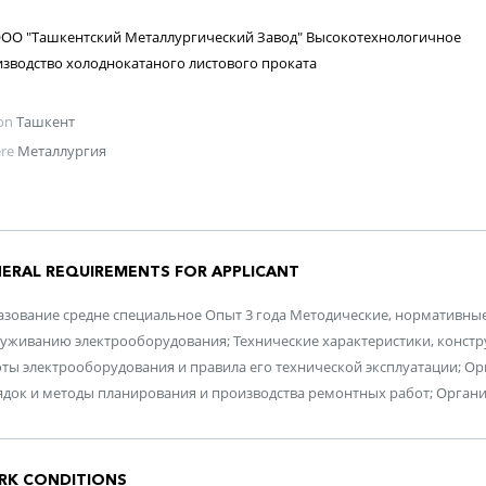
ОО "Ташкентский Металлургический Завод" Высокотехнологичное
зводство холоднокатаного листового проката
on
Ташкент
re
Металлургия
ERAL REQUIREMENTS FOR APPLICANT
зование средне специальное Опыт 3 года Методические, нормативны
уживанию электрооборудования; Технические характеристики, конст
ты электрооборудования и правила его технической эксплуатации; О
док и методы планирования и производства ремонтных работ; Орган
RK CONDITIONS