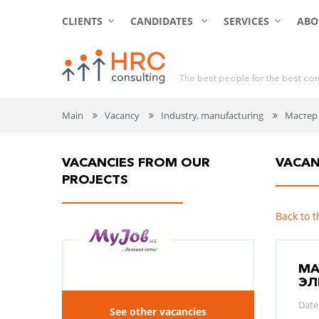
CLIENTS
CANDIDATES
SERVICES
ABO
T
h
e
b
e
s
t
p
e
o
p
l
e
f
o
r
t
h
e
b
e
s
t
c
o
Main
Vacancy
Industry, manufacturing
Мастер
VACANCIES FROM OUR
VACA
PROJECTS
Back to t
МА
ЭЛ
Date
See other vacancies