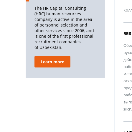
The HR Capital Consulting
Колл
(HRC) human resources
company is active in the area
of personnel selection and
other services since 2006, and
RES
is one of the first professional
recruitment companies
Обес
of Uzbekistan.
руко
дейс
Learn more
рабо
меро
отка
пред
рабо
выпо
эксп