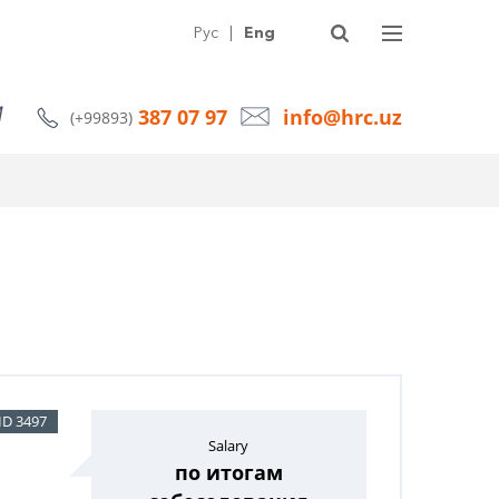
SERVICES
ABOUT HRC
ARTICLES
NEWS
CONTACTS
Рус
|
Eng
387 07 97
info@hrc.uz
(+99893)
ID 3497
Salary
по итогам