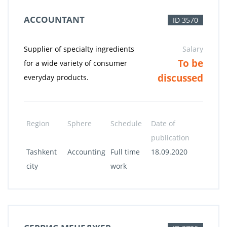
ACCOUNTANT
ID 3570
Supplier of specialty ingredients
Salary
To be
for a wide variety of consumer
discussed
everyday products.
Region
Sphere
Schedule
Date of
publication
Tashkent
Accounting
Full time
18.09.2020
city
work