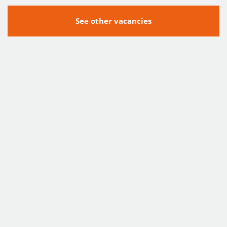
See other vacancies
SUBSCRIBE FOR VACANCIES
APPLY FOR SERVICES
SEND CV