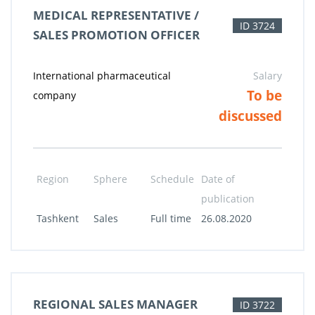
MEDICAL REPRESENTATIVE /
ID 3724
SALES PROMOTION OFFICER
International pharmaceutical
Salary
To be
company
discussed
Region
Sphere
Schedule
Date of
publication
Tashkent
Sales
Full time
26.08.2020
REGIONAL SALES MANAGER
ID 3722