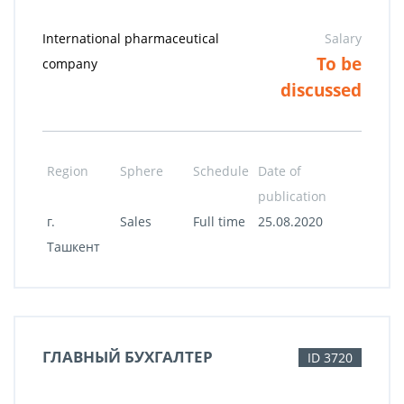
International pharmaceutical
Salary
To be
company
discussed
Region
Sphere
Schedule
Date of
publication
г.
Sales
Full time
25.08.2020
Ташкент
ГЛАВНЫЙ БУХГАЛТЕР
ID 3720