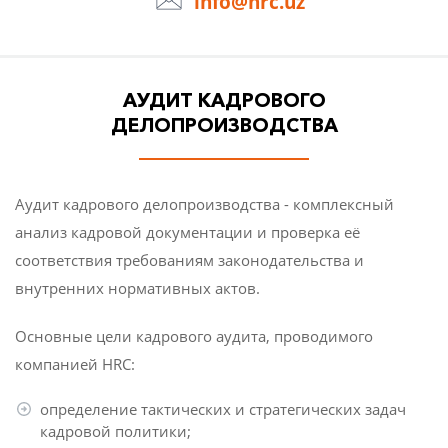
info@hrc.uz
Обзор заработных плат, рынка труда и сфер
экономики
АУДИТ КАДРОВОГО
Тестирование и оценка персонала
ДЕЛОПРОИЗВОДСТВА
HR софт
Аудит кадрового делопроизводства - комплексный
Аудит кадрового делопроизводства
анализ кадровой документации и проверка её
соответствия требованиям законодательства и
внутренних нормативных актов.
О КОМПАНИИ
Основные цели кадрового аудита, проводимого
СТАТЬИ
компанией HRC:
НОВОСТИ
определение тактических и стратегических задач
кадровой политики;