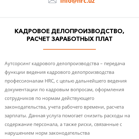
info@hrc.uz
Кадровое делопроизводство, расчет
заработных плат
КАДРОВОЕ ДЕЛОПРОИЗВОДСТВО,
Процесс поиска персонала
РАСЧЕТ ЗАРАБОТНЫХ ПЛАТ
Административные функции
Аутсорсинг кадрового делопроизводства – передача
функции ведения кадрового делопроизводства
Кадровый консалтинг
профессионалам HRC, с целью дальнейшего ведения
документации по кадровым вопросам, оформления
О КОМПАНИИ
сотрудников по нормам действующего
законодательства, учета рабочего времени, расчета
СТАТЬИ
зарплаты. Данная услуга помогает снизить расходы на
содержание персонала, а также риски, связанные с
НОВОСТИ
нарушением норм законодательства