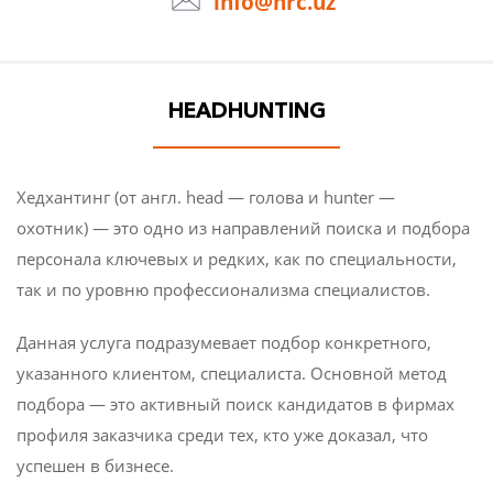
info@hrc.uz
Аутстаффинг
HEADHUNTING
Аутсорсинг
Кадровый консалтинг
Хедхантинг (от англ. head — голова и hunter —
охотник) — это одно из направлений поиска и подбора
персонала ключевых и редких, как по специальности,
О КОМПАНИИ
так и по уровню профессионализма специалистов.
СТАТЬИ
Данная услуга подразумевает подбор конкретного,
указанного клиентом, специалиста. Основной метод
НОВОСТИ
подбора — это активный поиск кандидатов в фирмах
профиля заказчика среди тех, кто уже доказал, что
КОНТАКТЫ
успешен в бизнесе.