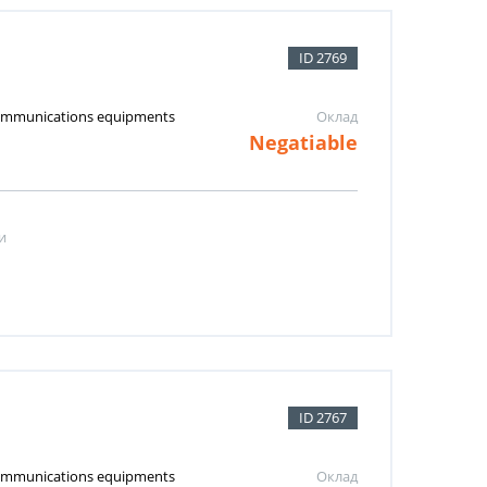
ID 2769
 communications equipments
Оклад
Negatiable
и
ID 2767
 communications equipments
Оклад