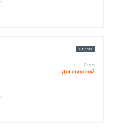
и
ID 2780
Оклад
Договорной
и