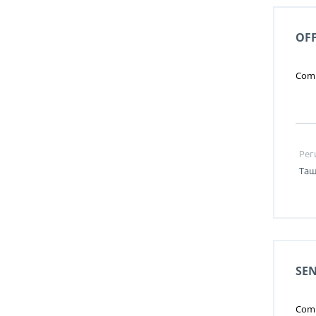
OFF
Comp
Рег
Таш
SEN
Comp