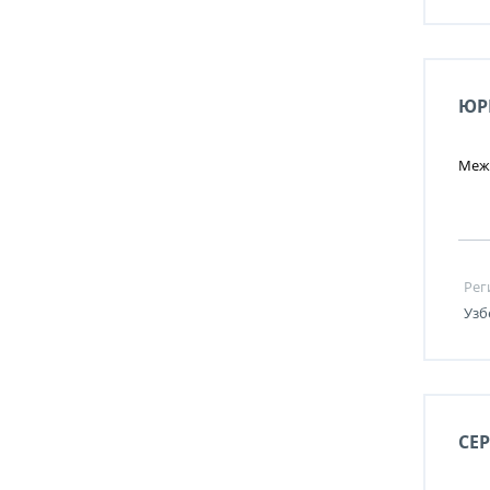
ЮР
Меж
Рег
Узб
СЕ