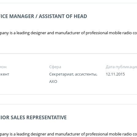
ICE MANAGER / ASSISTANT OF HEAD
any is a leading designer and manufacturer of professional mobile radio
ион
Сфера
Дата публикаци
кент
Секретариат, ассистенты,
12.11.2015
АХО
IOR SALES REPRESENTATIVE
any is a leading designer and manufacturer of professional mobile radio