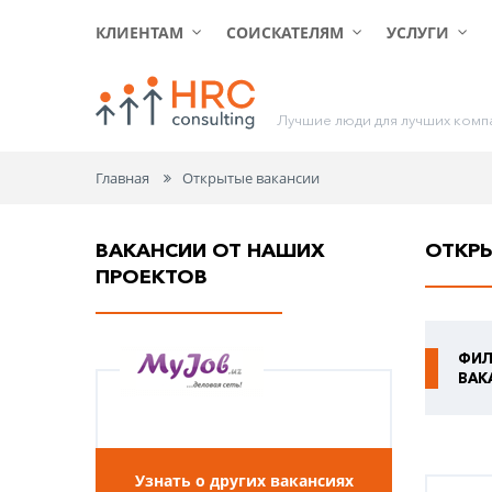
КЛИЕНТАМ
СОИСКАТЕЛЯМ
УСЛУГИ
Л
у
ч
ш
и
е
л
ю
д
и
д
л
я
л
у
ч
ш
и
х
к
о
м
п
Главная
Открытые вакансии
ВАКАНСИИ ОТ НАШИХ
ОТКР
ПРОЕКТОВ
ФИЛ
ВАК
Узнать о других вакансиях