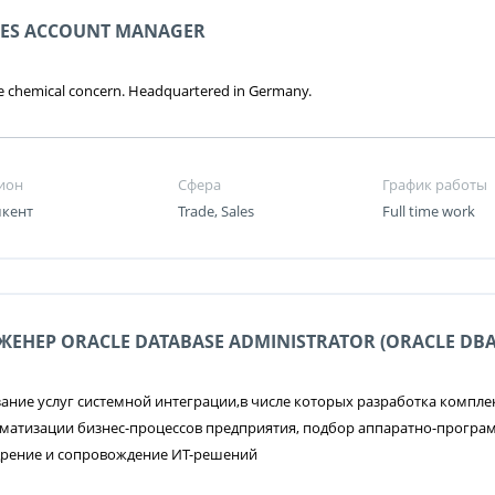
LES ACCOUNT MANAGER
e chemical concern. Headquartered in Germany.
ион
Сфера
График работы
кент
Trade, Sales
Full time work
ЖЕНЕР ORACLE DATABASE ADMINISTRATOR (ORACLE DBA
ание услуг системной интеграции,в числе которых разработка компл
матизации бизнес-процессов предприятия, подбор аппаратно-програ
дрение и сопровождение ИТ-решений