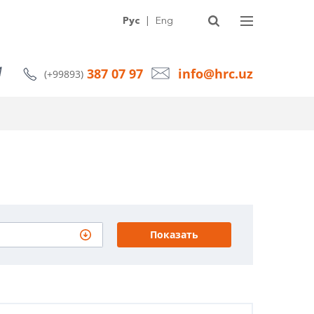
УГИ
О КОМПАНИИ
СТАТЬИ
НОВОСТИ
КОНТАКТЫ
Рус
|
Eng
387 07 97
info@hrc.uz
(+99893)
Показать