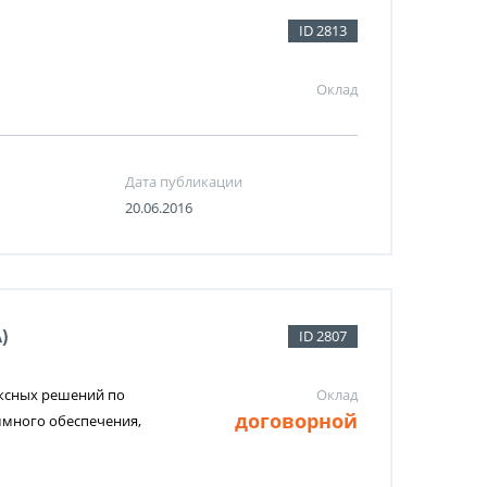
ID 2813
Оклад
Дата публикации
20.06.2016
)
ID 2807
ексных решений по
Оклад
договорной
ммного обеспечения,