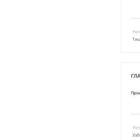
Рег
Таш
ГЛ
Прои
Рег
Узб