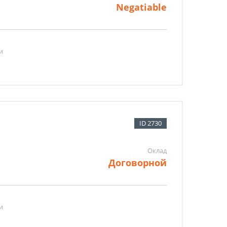
Negatiable
и
ID 2730
Оклад
Договорной
и