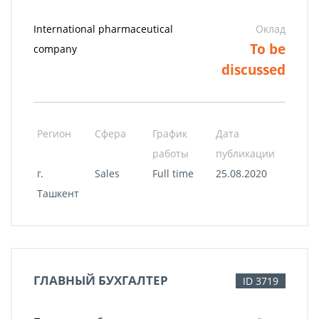
International pharmaceutical
Оклад
To be
company
discussed
Регион
Сфера
График
Дата
работы
публикации
г.
Sales
Full time
25.08.2020
Ташкент
ГЛАВНЫЙ БУХГАЛТЕР
ID 3719