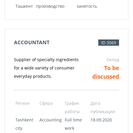
Ташкент
производство
занятость
ACCOUNTANT
ID 3569
Supplier of specialty ingredients
Оклад
To be
for a wide variety of consumer
discussed
everyday products.
Регион
Сфера
График
Дата
работы
публикации
Tashkent
Accounting
Full time
18.09.2020
city
work