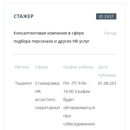
СТАЖЕР
ID 2937
Консалтинговая компания в сфере
Оклад
подбора персонала и других HR услуг
Регион
Сфера
График работы
Дата
публикации
Ташкент
Стажировка,
ПН -ПТ 9:00 -
01.08.2017
HR,
16:00 (график
ассистент,
будет
секретариат
обговариваться
при
собеседовании)