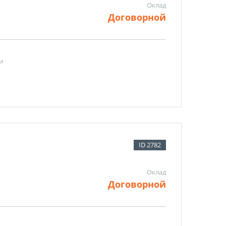
Оклад
Договорной
и
ID 2782
Оклад
Договорной