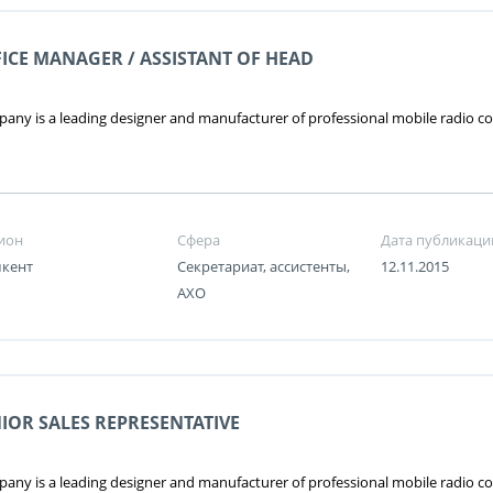
ICE MANAGER / ASSISTANT OF HEAD
any is a leading designer and manufacturer of professional mobile radio
ион
Сфера
Дата публикаци
кент
Секретариат, ассистенты,
12.11.2015
АХО
IOR SALES REPRESENTATIVE
any is a leading designer and manufacturer of professional mobile radio