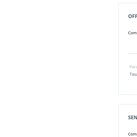
OFF
Comp
Рег
Таш
SEN
Comp