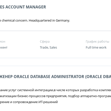
LES ACCOUNT MANAGER
e chemical concern. Headquartered in Germany.
ион
Сфера
График работы
кент
Trade, Sales
Full time work
ЖЕНЕР ORACLE DATABASE ADMINISTRATOR (ORACLE DBA
ание услуг системной интеграции,в числе которых разработка компл
матизации бизнес-процессов предприятия, подбор аппаратно-програ
дрение и сопровождение ИТ-решений