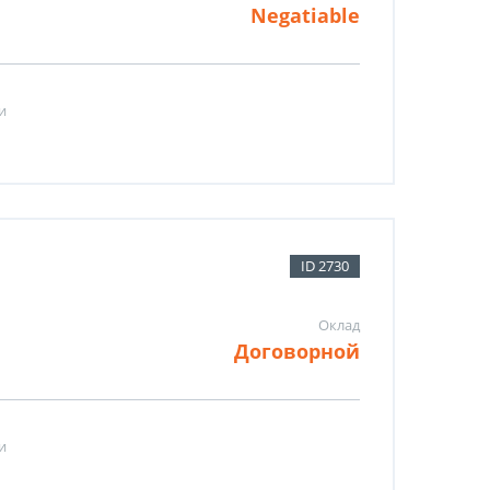
Negatiable
и
ID 2730
Оклад
Договорной
и