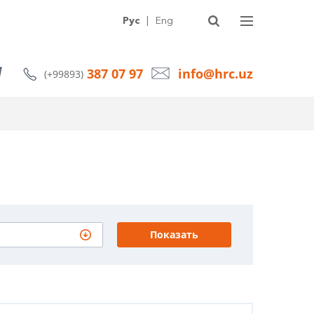
УГИ
О КОМПАНИИ
СТАТЬИ
НОВОСТИ
КОНТАКТЫ
Рус
|
Eng
387 07 97
info@hrc.uz
(+99893)
Показать