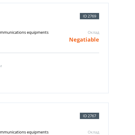
ID 2769
 communications equipments
Оклад
Negatiable
и
ID 2767
 communications equipments
Оклад