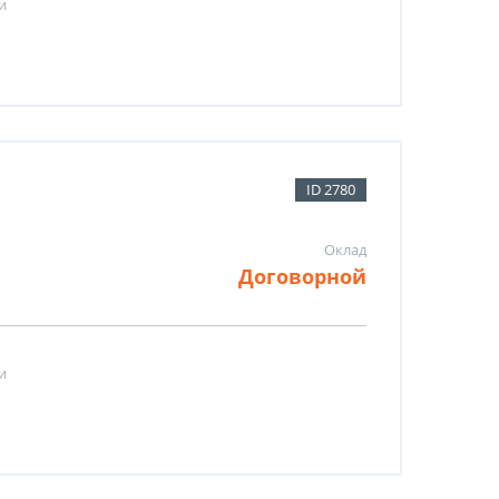
и
ID 2780
Оклад
Договорной
и