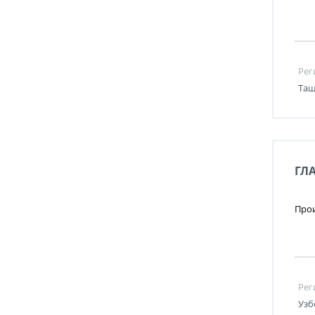
Рег
Таш
ГЛ
Прои
Рег
Узб