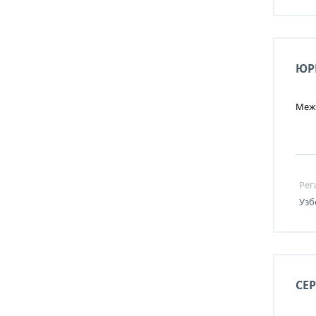
ЮР
Меж
Рег
Узб
СЕ