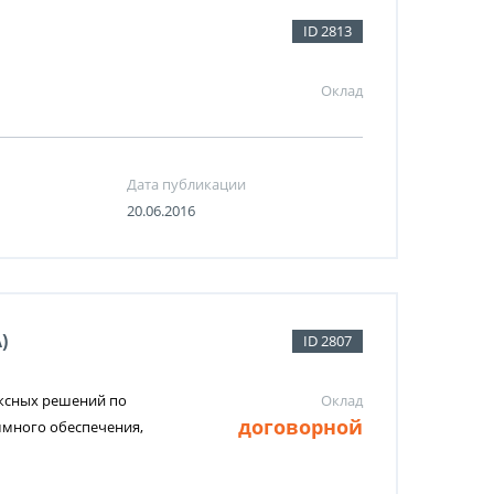
ID 2813
Оклад
Дата публикации
20.06.2016
)
ID 2807
ексных решений по
Оклад
договорной
ммного обеспечения,