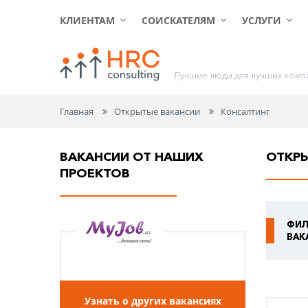
КЛИЕНТАМ
СОИСКАТЕЛЯМ
УСЛУГИ
Л
у
ч
ш
и
е
л
ю
д
и
д
л
я
л
у
ч
ш
и
х
к
о
м
п
Главная
Открытые вакансии
Консалтинг
ВАКАНСИИ ОТ НАШИХ
ОТКР
ПРОЕКТОВ
ФИЛ
ВАК
Узнать о других вакансиях