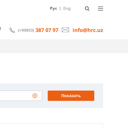
УГИ
О КОМПАНИИ
СТАТЬИ
НОВОСТИ
КОНТАКТЫ
Рус
|
Eng
387 07 97
info@hrc.uz
(+99893)
Показать