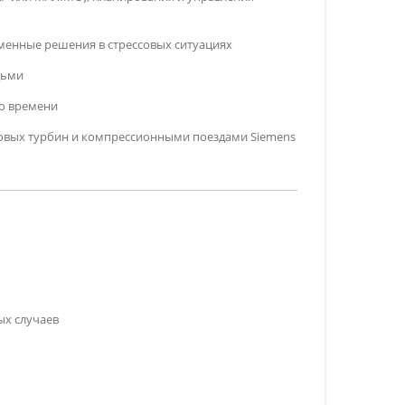
менные решения в стрессовых ситуациях
дьми
го времени
овых турбин и компрессионными поездами Siemens
ых случаев