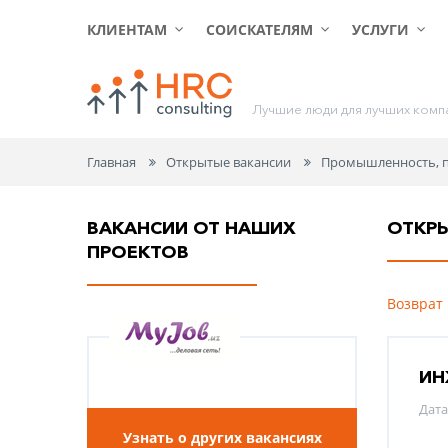
КЛИЕНТАМ
СОИСКАТЕЛЯМ
УСЛУГИ
Л
у
ч
ш
и
е
л
ю
д
и
д
л
я
л
у
ч
ш
и
х
к
о
м
п
Главная
Открытые вакансии
Промышленность, п
ВАКАНСИИ ОТ НАШИХ
ОТКР
ПРОЕКТОВ
Возврат 
ИН
Дата
Узнать о других вакансиях