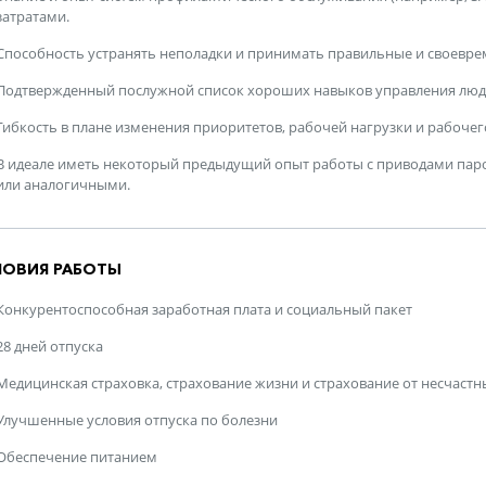
затратами.
Способность устранять неполадки и принимать правильные и своевре
Подтвержденный послужной список хороших навыков управления лю
Гибкость в плане изменения приоритетов, рабочей нагрузки и рабоче
В идеале иметь некоторый предыдущий опыт работы с приводами пар
или аналогичными.
ЛОВИЯ РАБОТЫ
Конкурентоспособная заработная плата и социальный пакет
28 дней отпуска
Медицинская страховка, страхование жизни и страхование от несчастн
Улучшенные условия отпуска по болезни
Обеспечение питанием