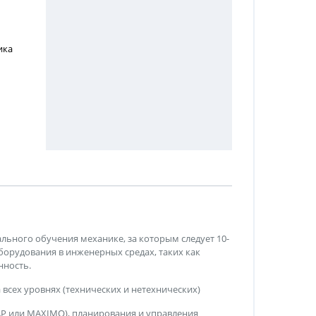
ика
ьного обучения механике, за которым следует 10-
орудования в инженерных средах, таких как
нность.
сех уровнях (технических и нетехнических)
AP или MAXIMO), планирования и управления