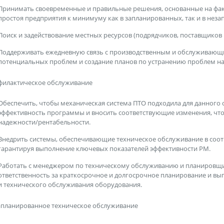
Принимать своевременные и правильные решения, основанные на факт
простоя предприятия к минимуму как в запланированных, так и в нез
Поиск и задействование местных ресурсов (подрядчиков, поставщиков и
Поддерживать ежедневную связь с производственным и обслуживающ
потенциальных проблем и создание планов по устранению проблем 
филактическое обслуживание
Обеспечить, чтобы механическая система ПТО подходила для данного 
эффективность программы и вносить соответствующие изменения, чт
надежности/рентабельности.
Внедрить системы, обеспечивающие техническое обслуживание в соот
гарантируя выполнение ключевых показателей эффективности PM.
Работать с менеджером по техническому обслуживанию и планировщик
ответственность за краткосрочное и долгосрочное планирование и в
и технического обслуживания оборудования.
апланированное техническое обслуживание