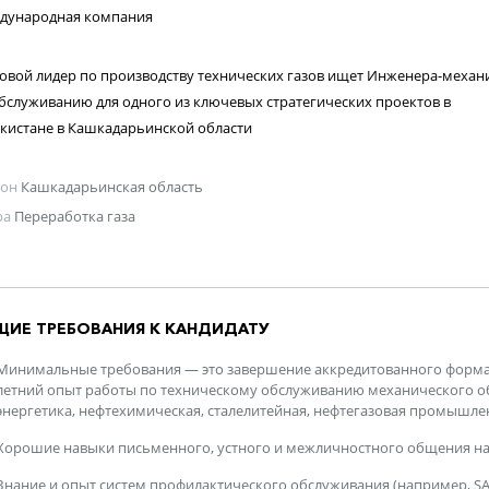
дународная компания
вой лидер по производству технических газов ищет Инженера-механ
бслуживанию для одного из ключевых стратегических проектов в
кистане в Кашкадарьинской области
ион
Кашкадарьинская область
ра
Переработка газа
ЩИЕ ТРЕБОВАНИЯ К КАНДИДАТУ
Минимальные требования — это завершение аккредитованного формал
летний опыт работы по техническому обслуживанию механического об
энергетика, нефтехимическая, сталелитейная, нефтегазовая промышле
Хорошие навыки письменного, устного и межличностного общения на в
Знание и опыт систем профилактического обслуживания (например, S