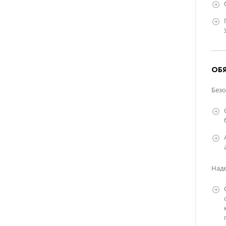
ОБ
Безо
Над