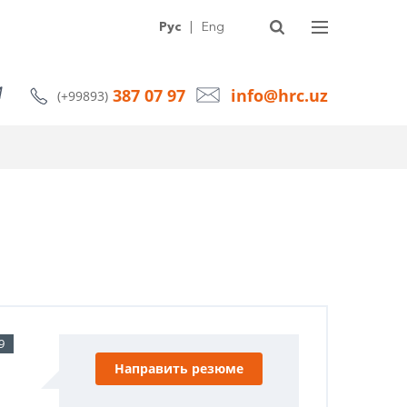
УГИ
О КОМПАНИИ
СТАТЬИ
НОВОСТИ
КОНТАКТЫ
Рус
|
Eng
387 07 97
info@hrc.uz
(+99893)
9
Направить резюме