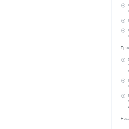
Про
Нез