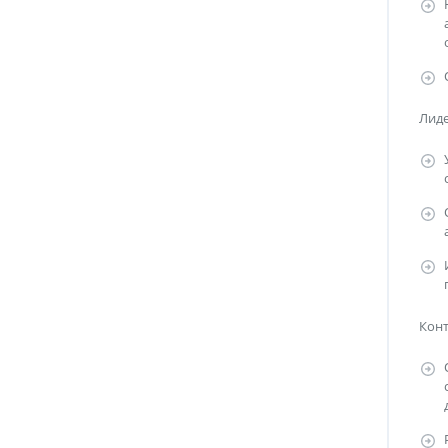
Лид
Конт