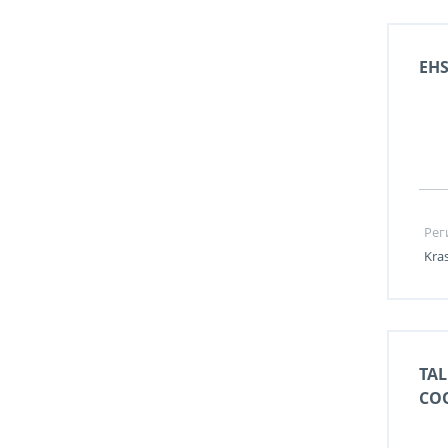
EHS
Рег
Kra
TAL
CO