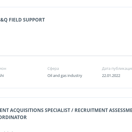
&Q FIELD SUPPORT
ион
Сфера
Дата публикаци
shi
Oil and gas industry
22.01.2022
ENT ACQUISITIONS SPECIALIST / RECRUITMENT ASSESSM
ORDINATOR