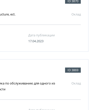
ID 3870
ucture, ect.
Оклад
Дата публикации
17.04.2023
ID 3869
ка по обслуживанию для одного из
Оклад
асти