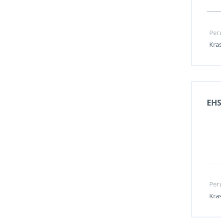
Рег
Kra
EH
Рег
Kra