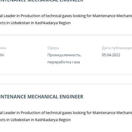
al Leader in Production of technical gases looking for Maintenance Mechanica
ects in Uzbekistan in Kashkadarya Region
ион
Сфера
Дата публикаци
shi
Промқшленность,
05.04.2022
переработка газа
INTENANCE MECHANICAL ENGINEER
al Leader in Production of technical gases looking for Maintenance Mechanica
ects in Uzbekistan in Kashkadarya Region