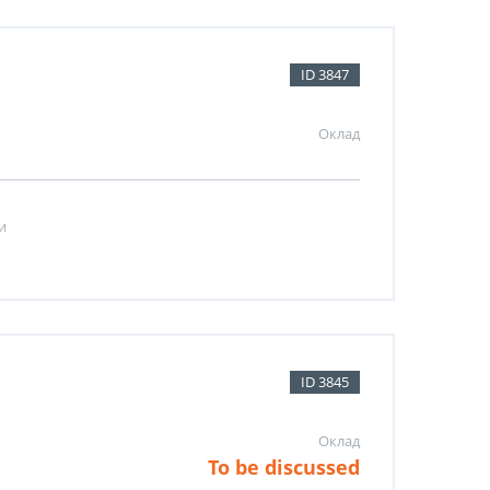
ID 3847
Оклад
и
ID 3845
Оклад
To be discussed