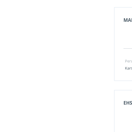
MAI
Рег
Kar
EH