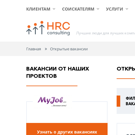
КЛИЕНТАМ
СОИСКАТЕЛЯМ
УСЛУГИ
Л
у
ч
ш
и
е
л
ю
д
и
д
л
я
л
у
ч
ш
и
х
к
о
м
п
Главная
Открытые вакансии
ВАКАНСИИ ОТ НАШИХ
ОТКР
ПРОЕКТОВ
ФИЛ
ВАК
Узнать о других вакансиях