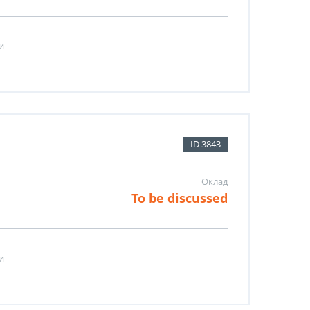
и
ID 3843
Оклад
To be discussed
и