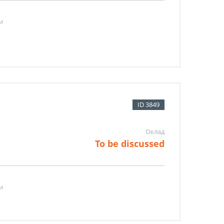
и
ID 3849
Оклад
To be discussed
и