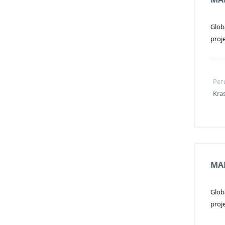
Glob
proj
Рег
Kra
MA
Glob
proj