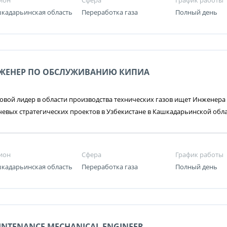
ион
Сфера
График работы
кадарьинская область
Переработка газа
Полный день
ЖЕНЕР ПО ОБСЛУЖИВАНИЮ КИПИА
вой лидер в области производства технических газов ищет Инженера
евых стратегических проектов в Узбекистане в Кашкадарьинской обл
ион
Сфера
График работы
кадарьинская область
Переработка газа
Полный день
INTENANCE MECHANICAL ENGINEER