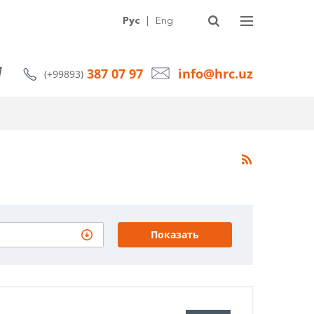
УГИ
О КОМПАНИИ
СТАТЬИ
НОВОСТИ
КОНТАКТЫ
Рус
|
Eng
387 07 97
info@hrc.uz
(+99893)
Показать