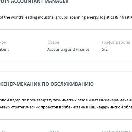
PUTY ACCOUNTANT MANAGER
f the world's leading industrial groups, spanning energy, logistics & infrastr
ион
Сфера
График работы
hkent
Accounting and Finance
5/2
ЖЕНЕР-МЕХАНИК ПО ОБСЛУЖИВАНИЮ
вой лидер по производству технических газов ищет Инженера-механи
евых стратегических проектов в Узбекистане в Кашкадарьинской обл