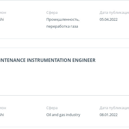
ион
Сфера
Дата публикаци
shi
Промқшленность,
05.04.2022
переработка газа
INTENANCE INSTRUMENTATION ENGINEER
ион
Сфера
Дата публикаци
shi
Oil and gas industry
08.01.2022