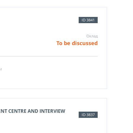
ID 3841
Оклад
To be discussed
и
ENT CENTRE AND INTERVIEW
ID 3837