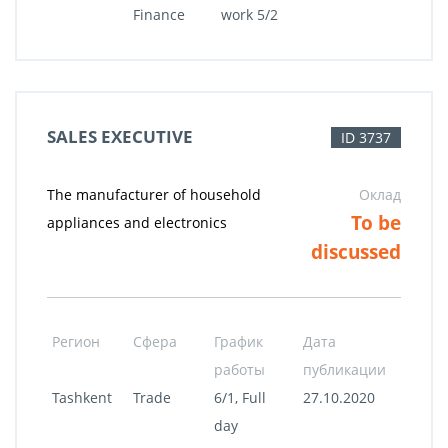
Finance
work 5/2
SALES EXECUTIVE
ID 3737
The manufacturer of household
Оклад
To be
appliances and electronics
discussed
Регион
Сфера
График
Дата
работы
публикации
Tashkent
Trade
6/1, Full
27.10.2020
day