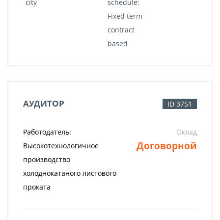
city
schedule:
Fixed term
contract
based
АУДИТОР
ID 3751
Работодатель:
Оклад
Договорной
Высокотехнологичное
производство
холоднокатаного листового
проката