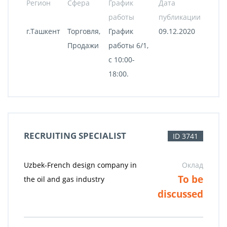
Регион
Сфера
График
Дата
работы
публикации
г.Ташкент
Торговля,
График
09.12.2020
Продажи
работы 6/1,
с 10:00-
18:00.
RECRUITING SPECIALIST
ID 3741
Uzbek-French design company in
Оклад
To be
the oil and gas industry
discussed