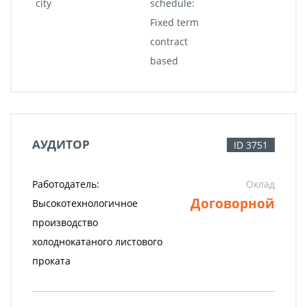
city
schedule:
Fixed term
contract
based
АУДИТОР
ID 3751
Работодатель:
Оклад
Договорной
Высокотехнологичное
производство
холоднокатаного листового
проката