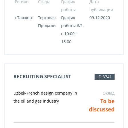
Регион
Сфера
График
Дата
работы
публикации
г.Ташкент
Торговля,
График
09.12.2020
Продажи
работы 6/1,
с 10:00-
18:00.
RECRUITING SPECIALIST
ID 3741
Uzbek-French design company in
Оклад
To be
the oil and gas industry
discussed