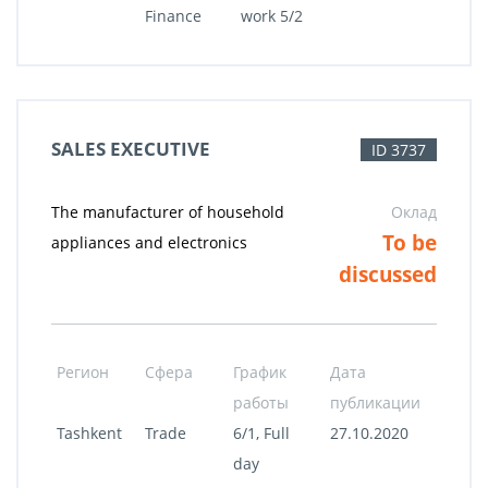
Finance
work 5/2
SALES EXECUTIVE
ID 3737
The manufacturer of household
Оклад
To be
appliances and electronics
discussed
Регион
Сфера
График
Дата
работы
публикации
Tashkent
Trade
6/1, Full
27.10.2020
day