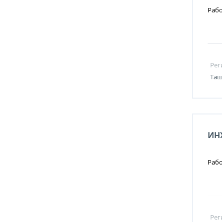
Рабо
Рег
Таш
ИН
Рабо
Рег