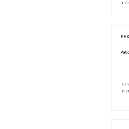
г. 
РУ
Рабо
Рег
г. 