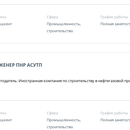
ион
Сфера
График работы
Ташкент
Промышленность,
Полная занятос
строительство
ЖЕНЕР ПНР АСУТП
тодатель: Иностранная компания по строительству в нефтегазовой 
ион
Сфера
График работы
Ташкент
Промышленность,
Полная занятос
строительство