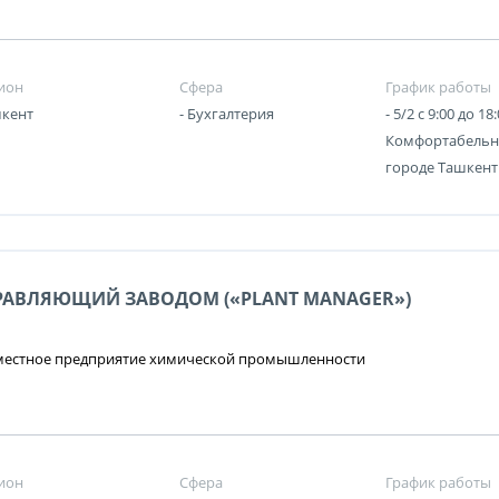
ион
Сфера
График работы
кент
- Бухгалтерия
- 5/2 c 9:00 до 18:
Комфортабельн
городе Ташкент
РАВЛЯЮЩИЙ ЗАВОДОМ («PLANT MANAGER»)
местное предприятие химической промышленности
ион
Сфера
График работы