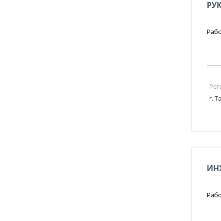
РУ
Рабо
Рег
г. 
ИН
Рабо