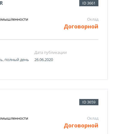
R
ID 3661
промышленности
Оклад
Договорной
Дата публикации
ть, полный день
26.06.2020
ID 3659
промышленности
Оклад
Договорной