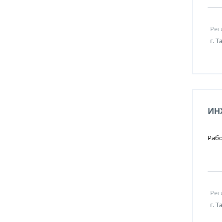
Рег
г. 
ИН
Рабо
Рег
г. 