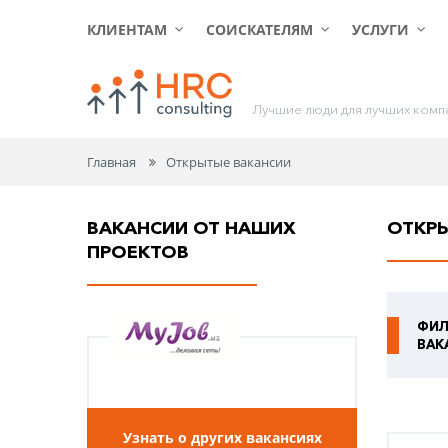
КЛИЕНТАМ
СОИСКАТЕЛЯМ
УСЛУГИ
Л
у
ч
ш
и
е
л
ю
д
и
д
л
я
л
у
ч
ш
и
х
к
о
м
п
Главная
Открытые вакансии
ВАКАНСИИ ОТ НАШИХ
ОТКР
ПРОЕКТОВ
ФИЛ
ВАК
Узнать о других вакансиях