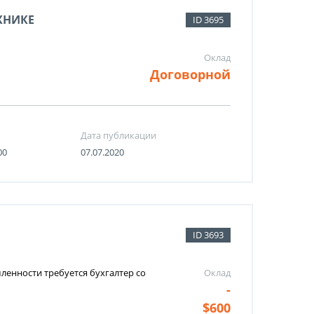
ХНИКЕ
ID 3695
Оклад
Договорной
Дата публикации
00
07.07.2020
ID 3693
енности требуется бухгалтер со
Оклад
-
$600