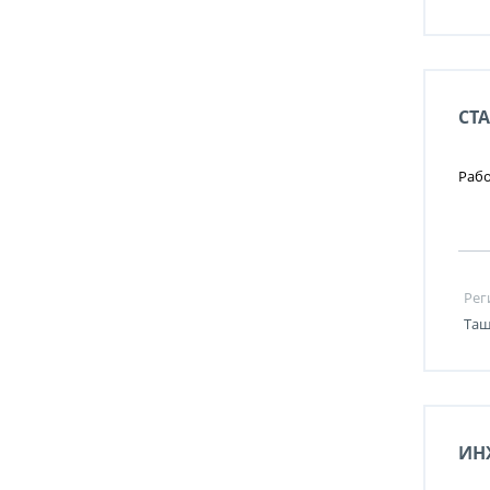
СТ
Рабо
Рег
Таш
ИН