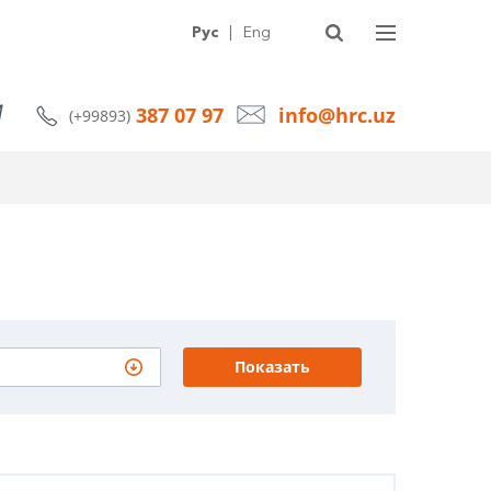
УГИ
О КОМПАНИИ
СТАТЬИ
НОВОСТИ
КОНТАКТЫ
Рус
|
Eng
387 07 97
info@hrc.uz
(+99893)
Показать