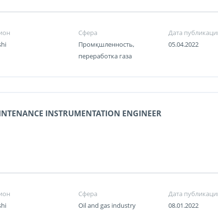
ион
Сфера
Дата публикаци
shi
Промқшленность,
05.04.2022
переработка газа
INTENANCE INSTRUMENTATION ENGINEER
ион
Сфера
Дата публикаци
shi
Oil and gas industry
08.01.2022