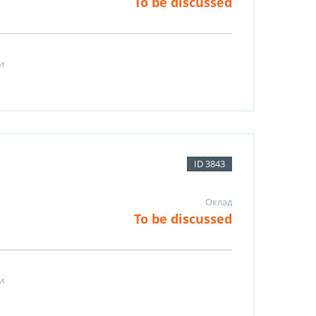
To be discussed
и
ID 3843
Оклад
To be discussed
и