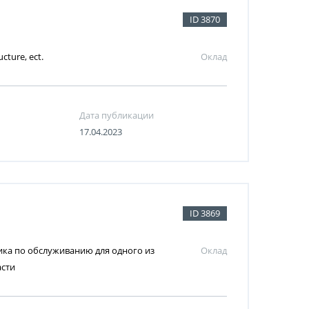
ID 3870
ucture, ect.
Оклад
Дата публикации
17.04.2023
ID 3869
ка по обслуживанию для одного из
Оклад
асти