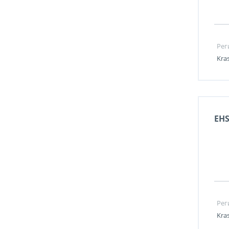
Рег
Kra
EH
Рег
Kra