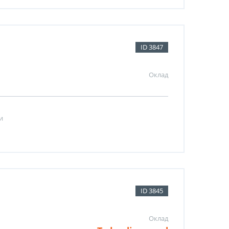
ID 3847
Оклад
и
ID 3845
Оклад