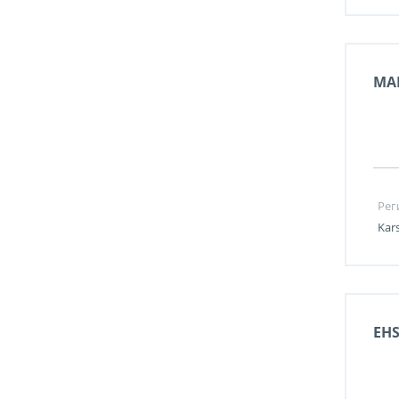
MAI
Рег
Kar
EH