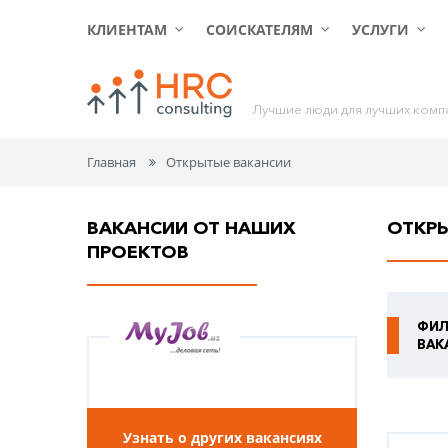
КЛИЕНТАМ
СОИСКАТЕЛЯМ
УСЛУГИ
Л
у
ч
ш
и
е
л
ю
д
и
д
л
я
л
у
ч
ш
и
х
к
о
м
п
Главная
Открытые вакансии
ВАКАНСИИ ОТ НАШИХ
ОТКР
ПРОЕКТОВ
ФИЛ
ВАК
Узнать о других вакансиях