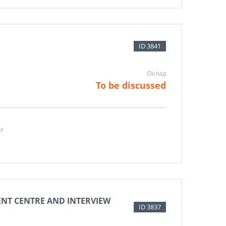
ID 3841
Оклад
To be discussed
и
ENT CENTRE AND INTERVIEW
ID 3837