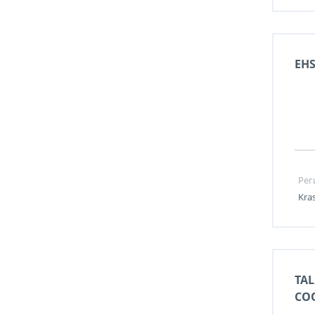
EHS
Рег
Kra
TAL
CO