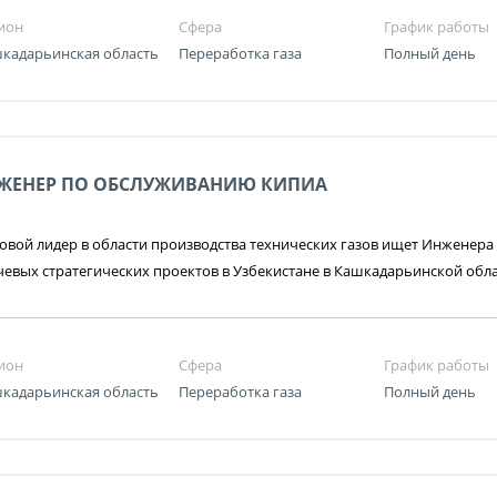
ион
Сфера
График работы
кадарьинская область
Переработка газа
Полный день
ЖЕНЕР ПО ОБСЛУЖИВАНИЮ КИПИА
вой лидер в области производства технических газов ищет Инженера
евых стратегических проектов в Узбекистане в Кашкадарьинской обл
ион
Сфера
График работы
кадарьинская область
Переработка газа
Полный день