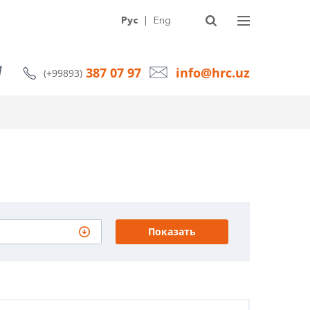
УГИ
О КОМПАНИИ
СТАТЬИ
НОВОСТИ
КОНТАКТЫ
Рус
|
Eng
387 07 97
info@hrc.uz
(+99893)
Показать