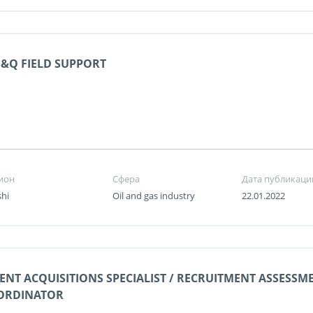
&Q FIELD SUPPORT
ион
Сфера
Дата публикаци
shi
Oil and gas industry
22.01.2022
ENT ACQUISITIONS SPECIALIST / RECRUITMENT ASSESSM
ORDINATOR