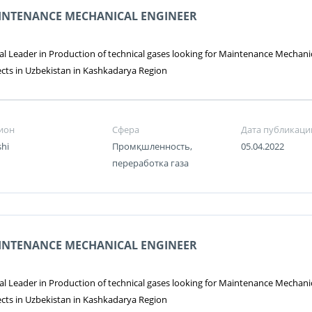
INTENANCE MECHANICAL ENGINEER
al Leader in Production of technical gases looking for Maintenance Mechanica
ects in Uzbekistan in Kashkadarya Region
ион
Сфера
Дата публикаци
shi
Промқшленность,
05.04.2022
переработка газа
INTENANCE MECHANICAL ENGINEER
al Leader in Production of technical gases looking for Maintenance Mechanica
ects in Uzbekistan in Kashkadarya Region