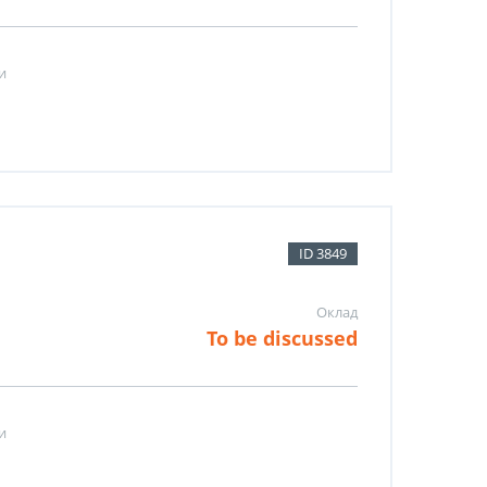
и
ID 3849
Оклад
To be discussed
и