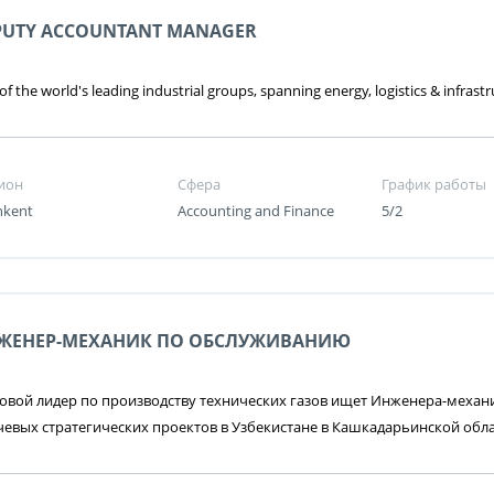
PUTY ACCOUNTANT MANAGER
f the world's leading industrial groups, spanning energy, logistics & infrastr
ион
Сфера
График работы
hkent
Accounting and Finance
5/2
ЖЕНЕР-МЕХАНИК ПО ОБСЛУЖИВАНИЮ
вой лидер по производству технических газов ищет Инженера-механи
евых стратегических проектов в Узбекистане в Кашкадарьинской обл