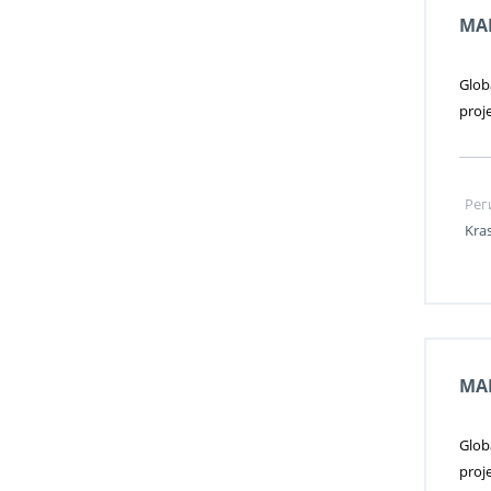
MA
Glob
proj
Рег
Kra
MA
Glob
proj