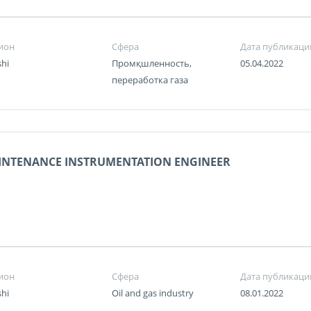
ион
Сфера
Дата публикаци
shi
Промқшленность,
05.04.2022
переработка газа
INTENANCE INSTRUMENTATION ENGINEER
ион
Сфера
Дата публикаци
shi
Oil and gas industry
08.01.2022