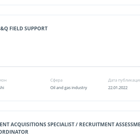
&Q FIELD SUPPORT
ион
Сфера
Дата публикаци
shi
Oil and gas industry
22.01.2022
ENT ACQUISITIONS SPECIALIST / RECRUITMENT ASSESSM
ORDINATOR