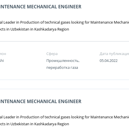
INTENANCE MECHANICAL ENGINEER
al Leader in Production of technical gases looking for Maintenance Mechanica
ects in Uzbekistan in Kashkadarya Region
ион
Сфера
Дата публикаци
shi
Промқшленность,
05.04.2022
переработка газа
INTENANCE MECHANICAL ENGINEER
al Leader in Production of technical gases looking for Maintenance Mechanica
ects in Uzbekistan in Kashkadarya Region