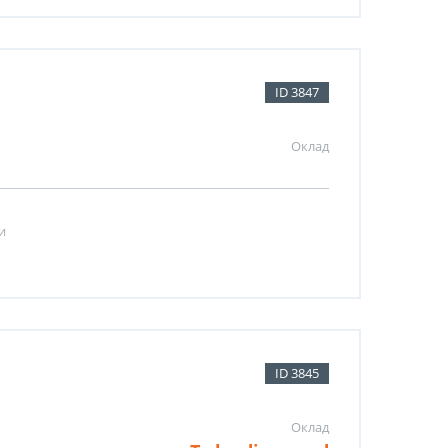
ID 3847
Оклад
и
ID 3845
Оклад