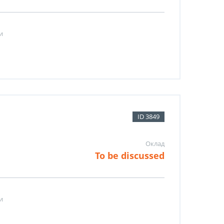
и
ID 3849
Оклад
To be discussed
и