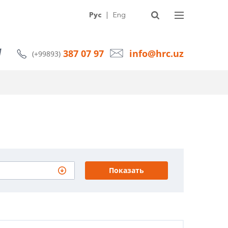
УГИ
О КОМПАНИИ
СТАТЬИ
НОВОСТИ
КОНТАКТЫ
Рус
|
Eng
387 07 97
info@hrc.uz
(+99893)
Показать