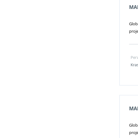
MA
Glob
proj
Рег
Kra
MA
Glob
proj