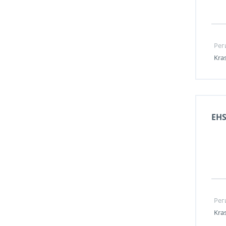
Рег
Kra
EH
Рег
Kra