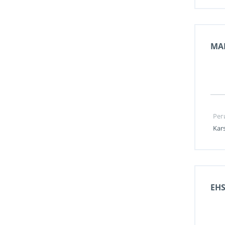
MAI
Рег
Kar
EH