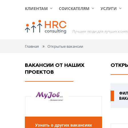
КЛИЕНТАМ
СОИСКАТЕЛЯМ
УСЛУГИ
Л
у
ч
ш
и
е
л
ю
д
и
д
л
я
л
у
ч
ш
и
х
к
о
м
п
Главная
Открытые вакансии
ВАКАНСИИ ОТ НАШИХ
ОТКР
ПРОЕКТОВ
ФИЛ
ВАК
Узнать о других вакансиях