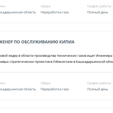
ион
Сфера
График работы
кадарьинская область
Переработка газа
Полный день
ЖЕНЕР ПО ОБСЛУЖИВАНИЮ КИПИА
вой лидер в области производства технических газов ищет Инженера
евых стратегических проектов в Узбекистане в Кашкадарьинской обл
ион
Сфера
График работы
кадарьинская область
Переработка газа
Полный день