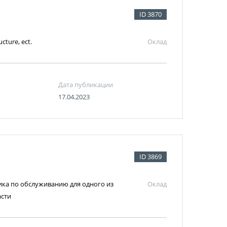
ID 3870
ucture, ect.
Оклад
Дата публикации
17.04.2023
ID 3869
ка по обслуживанию для одного из
Оклад
асти