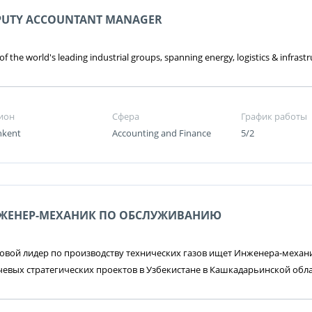
PUTY ACCOUNTANT MANAGER
f the world's leading industrial groups, spanning energy, logistics & infrastr
ион
Сфера
График работы
hkent
Accounting and Finance
5/2
ЖЕНЕР-МЕХАНИК ПО ОБСЛУЖИВАНИЮ
вой лидер по производству технических газов ищет Инженера-механи
евых стратегических проектов в Узбекистане в Кашкадарьинской обл