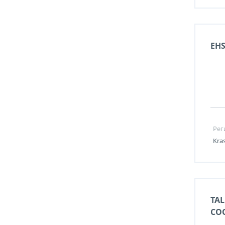
EHS
Рег
Kra
TAL
CO