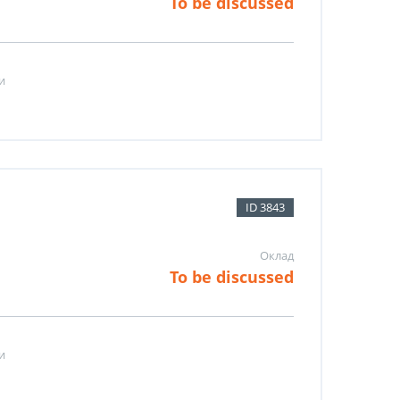
To be discussed
и
ID 3843
Оклад
To be discussed
и